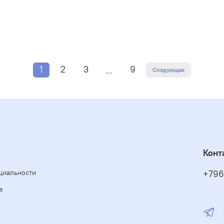
1
2
3
9
…
Следующая
Конт
циальности
+796
е