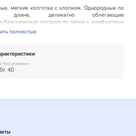
ые, мягкие колготки с хлопком. Однородные по
й длине, деликатно облегающие
у.Классическая посадка по талии с комфортным
давливающим бортом. Анатомическая стопа с
ать полностью
нием в области мыска и пятки. Широкая вставка
ех размерах.
арактеристики
en
с без упаковки
100г, 40
в
ок 75%
эфир 15%
ан 10%
акты