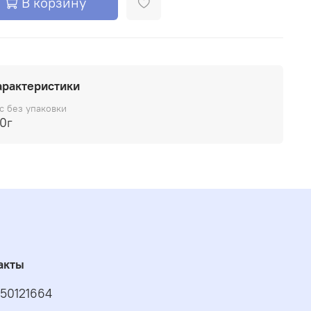
В корзину
арактеристики
с без упаковки
0г
акты
50121664