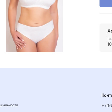
Х
Ве
10
Конт
циальности
+796