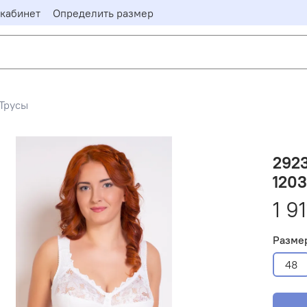
кабинет
Определить размер
Трусы
2923
1203
1 9
Разме
48