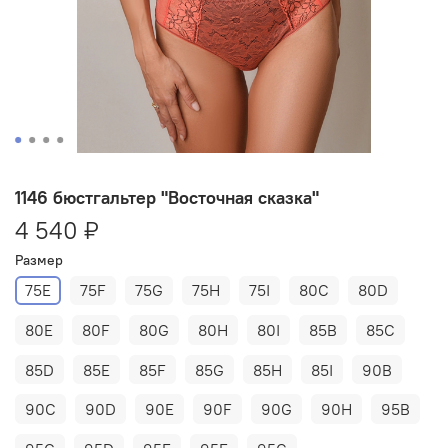
1146 бюстгальтер "Восточная сказка"
4 540 ₽
Размер
75E
75F
75G
75H
75I
80C
80D
80E
80F
80G
80H
80I
85B
85C
85D
85E
85F
85G
85H
85I
90B
90C
90D
90E
90F
90G
90H
95B