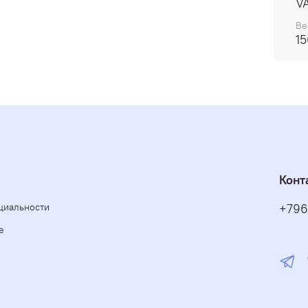
V
Ве
15
Конт
циальности
+796
е