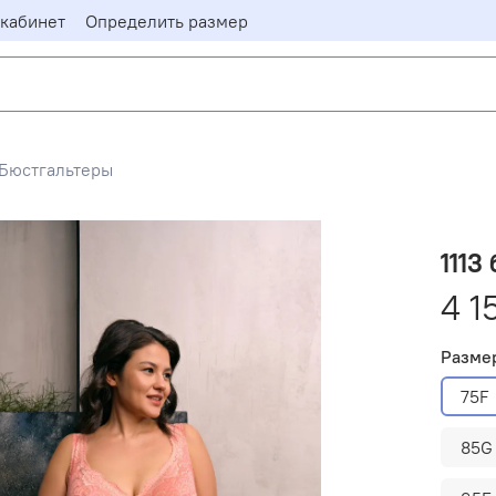
кабинет
Определить размер
Бюстгальтеры
1113
4 1
Разме
75F
85G