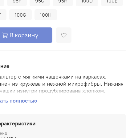
95F
95G
95H
100D
100E
F
100G
100H
В корзину
ание
альтер с мягкими чашечками на каркасах.
нен из кружева и нежной микрофибры. Нижняя
 чашки изнутри продублирована хлопком.
ль уплотнена поролоном и усилен бочок.
ать полностью
ртная модель для пышной груди.
арактеристики
енд