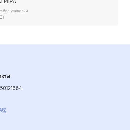
ALMIRA
с без упаковки
0г
акты
50121664