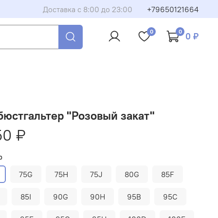
Доставка с 8:00 до 23:00
+79650121664
0
0
0 ₽
 бюстгальтер "Розовый закат"
50 ₽
р
75G
75H
75J
80G
85F
85I
90G
90H
95B
95C