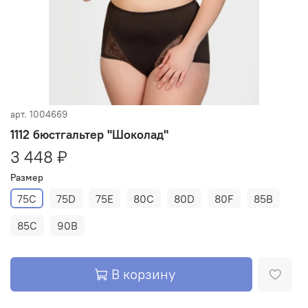
арт.
1004669
1112 бюстгальтер "Шоколад"
3 448 ₽
Размер
75C
75D
75E
80C
80D
80F
85B
85C
90B
В корзину