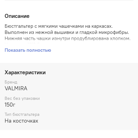
Описание
Бюстгальтер с мягкими чашечками на каркасах.
Выполнен из нежной вышивки и гладкой микрофибры.
Нижняя часть чашки изнутри продублирована хлопком.
У модели 1113 бретель уплотнена поролоном и усилен
Показать полностью
бочок. Комфортная модель для пышной груди.
Характеристики
Бренд
VALMIRA
Вес без упаковки
150г
Тип бюстгальтера
На косточках