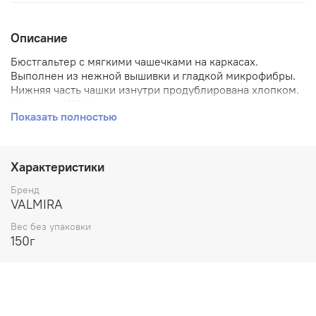
Описание
Бюстгальтер с мягкими чашечками на каркасах.
Выполнен из нежной вышивки и гладкой микрофибры.
Нижняя часть чашки изнутри продублирована хлопком.
У модели 1113 бретель уплотнена поролоном и усилен
Показать полностью
бочок. Комфортная модель для пышной груди.
Характеристики
Бренд
VALMIRA
Вес без упаковки
150г