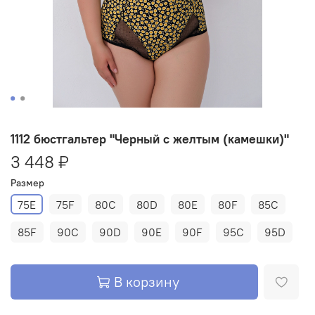
1112 бюстгальтер "Черный с желтым (камешки)"
3 448 ₽
Размер
75E
75F
80C
80D
80E
80F
85C
85F
90C
90D
90E
90F
95C
95D
В корзину