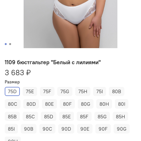
1109 бюстгальтер "Белый с лилиями"
3 683 ₽
Размер
75D
75E
75F
75G
75H
75I
80B
80C
80D
80E
80F
80G
80H
80I
85B
85C
85D
85E
85F
85G
85H
85I
90B
90C
90D
90E
90F
90G