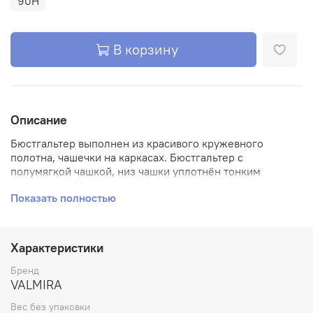
90H
В корзину
Описание
Бюстгальтер выполнен из красивого кружевного
полотна, чашечки на каркасах. Бюстгальтер с
полумягкой чашкой, низ чашки уплотнён тонким
поролоном. Нижняя деталь чашечки на дубляже с
Показать полностью
хлопком для дополнительного комфорта
Характеристики
Бренд
VALMIRA
Вес без упаковки