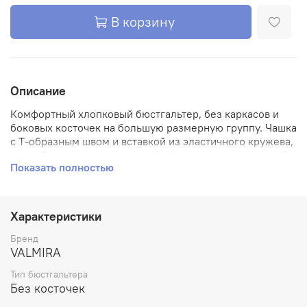
В корзину
Описание
Комфортный хлопковый бюстгальтер, без каркасов и
боковых косточек на большую размерную группу. Чашка
с Т-образным швом и вставкой из эластичного кружева,
продублированного сеточкой. Низ чашки с внутренней
Показать полностью
стороны с тонкой поддерживающей поролоновой
деталью. Передняя часть бретели — широкая,
комфортная, на поролоне, задняя часть - из эластичной
тесьмы распределяют нагрузку от большой груди и
Характеристики
убирают вес с плеч. Благодаря боковому подкрою из
поролона, великолепно поддерживает грудь и
Бренд
обеспечивает красивое расположение.
VALMIRA
Тип бюстгальтера
Без косточек