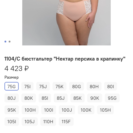
1104/C бюстгальтер "Нектар персика в крапинку"
4 423 ₽
Размер
75G
75I
75J
75K
80G
80H
80I
80J
80K
85I
85J
85K
90K
95G
95K
100H
100I
100J
100K
105H
105I
105J
110H
115F