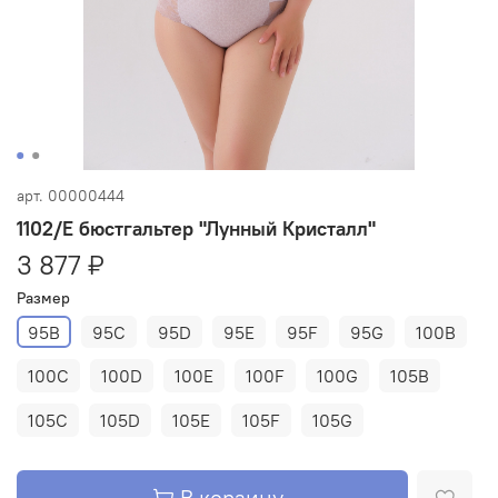
арт.
00000444
1102/E бюстгальтер "Лунный Кристалл"
3 877 ₽
Размер
95B
95C
95D
95E
95F
95G
100B
100C
100D
100E
100F
100G
105B
105C
105D
105E
105F
105G
В корзину