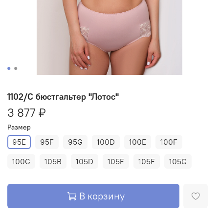
1102/C бюстгальтер "Лотос"
3 877 ₽
Размер
95E
95F
95G
100D
100E
100F
100G
105B
105D
105E
105F
105G
В корзину