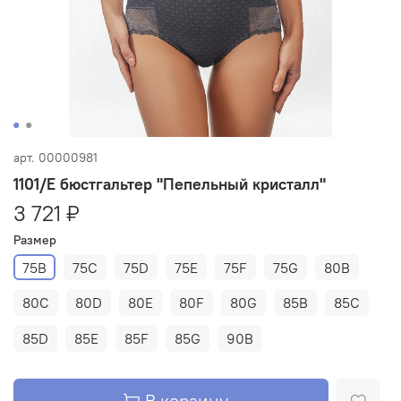
арт.
00000981
1101/E бюстгальтер "Пепельный кристалл"
3 721 ₽
Размер
75B
75C
75D
75E
75F
75G
80B
80C
80D
80E
80F
80G
85B
85C
85D
85E
85F
85G
90B
В корзину